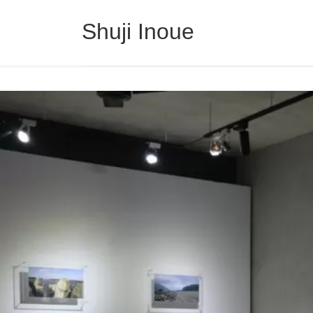
コ
ナ
ン
ビ
Shuji Inoue
テ
ゲ
ン
ー
ツ
シ
へ
ョ
ス
ン
キ
に
ッ
移
プ
動