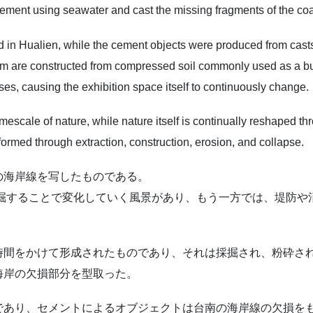
cement using seawater and cast the missing fragments of the coas
d in Hualien, while the cement objects were produced from cast
em are constructed from compressed soil commonly used as a bui
pses, causing the exhibition space itself to continuously change.
 timescale of nature, while nature itself is continually reshaped
formed through extraction, construction, erosion, and collapse.
の海岸線を写したものである。
掘することで変化していく風景があり、もう一方では、堤防や
時間をかけて形成されたものであり、それは採掘され、粉砕さ
海岸の欠損部分を型取った。
であり、セメントによるオブジェクトは台南の海岸線の欠損を