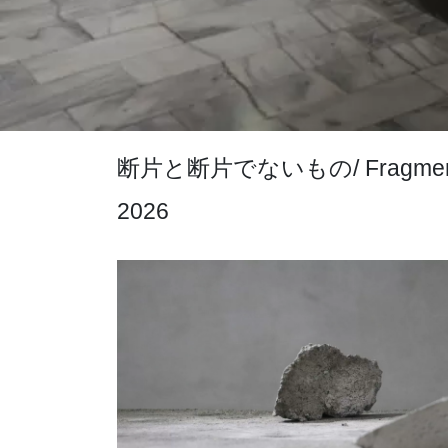
断片と断片でないもの/ Fragments an
2026