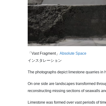
「Vast Fragment」
Absolute Space
インスタレーション
The photographs depict limestone quarries in 
On one side are landscapes transformed through 
reconstructing missing sections of seawalls a
Limestone was formed over vast periods of time