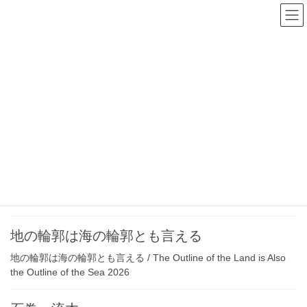
コ
ナ
Shuji Inoue
ン
ビ
テ
ゲ
ン
ー
作品
ツ
シ
へ
ョ
ス
ン
HOME
作品
キ
に
ッ
移
プ
動
断片と断片でないもの
断片と断片でないもの/ Fragments and What is Not a
Fragment2026 「Vast Fragment」Absolute Spaceインスタレーシ
ョン The photographs de […]
地の輪郭は海の輪郭とも言える
地の輪郭は海の輪郭とも言える / The Outline of the Land is Also
the Outline of the Sea 2026