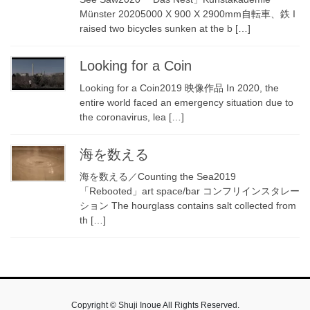
Münster 20205000 X 900 X 2900mm自転車、鉄 I
raised two bicycles sunken at the b […]
Looking for a Coin
Looking for a Coin2019 映像作品 In 2020, the
entire world faced an emergency situation due to
the coronavirus, lea […]
海を数える
海を数える／Counting the Sea2019
「Rebooted」art space/bar コンフリインスタレー
ション The hourglass contains salt collected from
th […]
Copyright © Shuji Inoue All Rights Reserved.