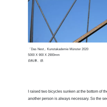
「Das Nest」Kunstakademie Münster 2020
5000 X 900 X 2900mm
自転車、鉄
I raised two bicycles sunken at the bottom of
another person is always necessary. So the see