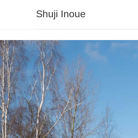
コ
ナ
ン
ビ
Shuji Inoue
テ
ゲ
ン
ー
ツ
シ
へ
ョ
ス
ン
キ
に
ッ
移
プ
動