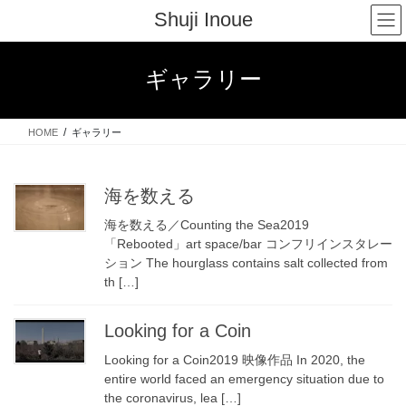
コ
ナ
Shuji Inoue
ン
ビ
テ
ゲ
ン
ー
ギャラリー
ツ
シ
へ
ョ
ス
ン
HOME
ギャラリー
キ
に
ッ
移
プ
動
海を数える
海を数える／Counting the Sea2019
「Rebooted」art space/bar コンフリインスタレー
ション The hourglass contains salt collected from
th […]
Looking for a Coin
Looking for a Coin2019 映像作品 In 2020, the
entire world faced an emergency situation due to
the coronavirus, lea […]